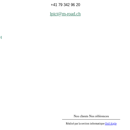
+41 79 342 96 20
lpict@m-road.ch
l
Nos clients Nos références
Réalisé par la section informatique
Orif Aigle