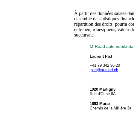
À partir des données saisies da
ensemble de statistiques financiè
répartition des droits, pourra co
entretien, roues/pneus, valeur 
succursale.
M-Road automobile Sàr
Laurent Pict
+41 79 342 96 20
lpict@m-road.ch
1920 Martigny
Rue d'Oche 8A
1893 Muraz
Chemin de la Millière 3a